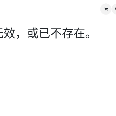
产品
服务
关于我们
面无效，或已不存在。