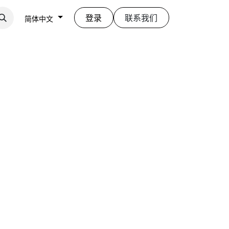
登录
联系我们
简体中文