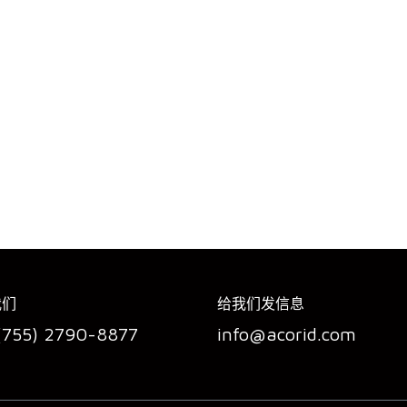
我们
给我们发信息
(755) 2790-8877
info@acorid.com