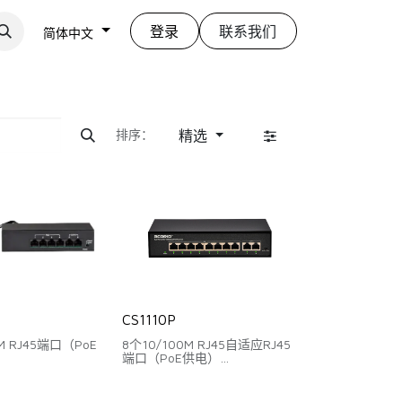
登录
联系我们
简体中文
排序：
精选
M
CS1110P
M RJ45端口（PoE
8个10/100M RJ45自适应RJ45
端口（PoE供电）
 Uplink端口
2个百兆RJ45 Uplink端口
2Gbps
背板带宽：2Gbps
89Mpps
包转发率：1.488Mpps