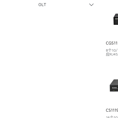
支持一键S
OLT
CGS11
8个10/
应RJ4
2个千兆R
背板带宽
包转发率
支持智
支持一键S
CS111
16个10